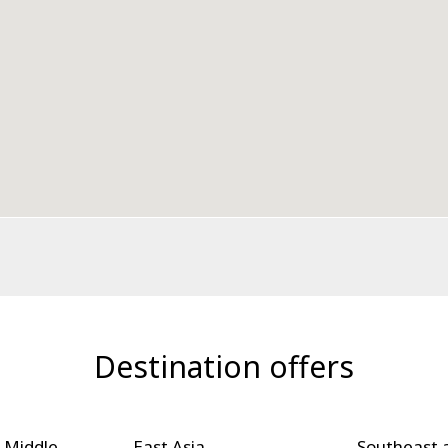
Destination offers
 Middle
East Asia
Southeast 