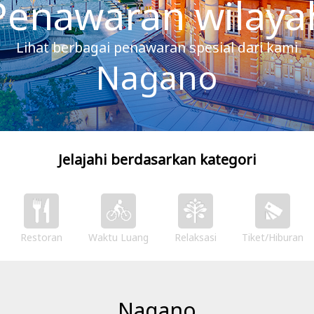
Penawaran wilaya
Lihat berbagai penawaran spesial dari kami
Nagano
Jelajahi berdasarkan kategori
Restoran
Waktu Luang
Relaksasi
Tiket/Hiburan
Nagano