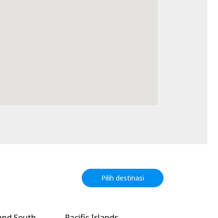
Pilih destinasi
and South
Pacific Islands
North Amer