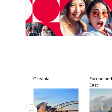
ica
Oceania
Europe and
East