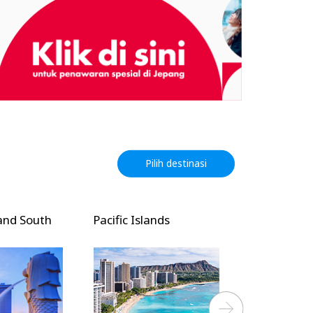
Pilih destinasi
and South
Pacific Islands
North Amer
Next