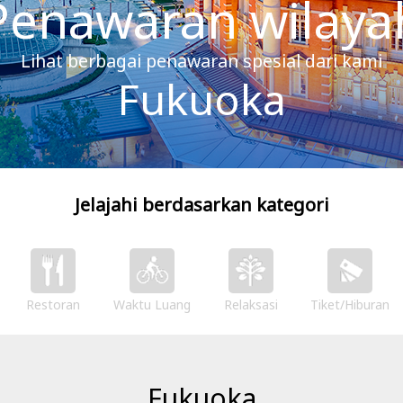
Penawaran wilaya
Lihat berbagai penawaran spesial dari kami
Fukuoka
Jelajahi berdasarkan kategori
Restoran
Waktu Luang
Relaksasi
Tiket/Hiburan
Fukuoka