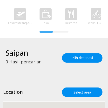
Fasilitas transportasi
Toko
Restoran
Waktu Luang
Saipan
Pilih destinasi
0
Hasil pencarian
Location
Select area