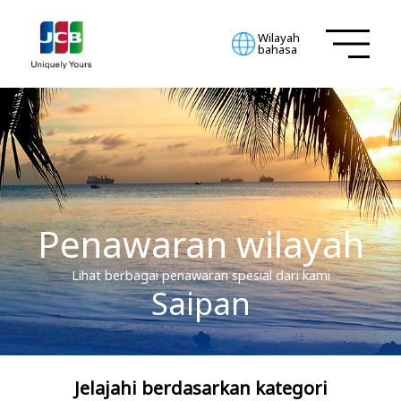
Wilayah
bahasa
Penawaran wilayah
Lihat berbagai penawaran spesial dari kami
Saipan
Jelajahi berdasarkan kategori