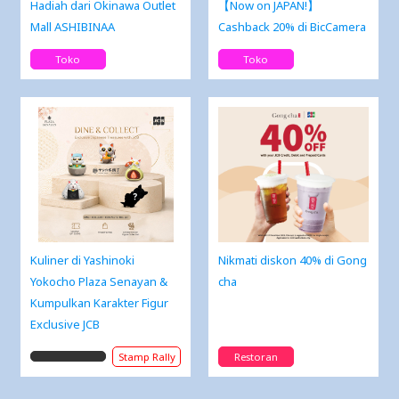
Hadiah dari Okinawa Outlet
【Now on JAPAN!】
Mall ASHIBINAA
Cashback 20% di BicCamera
Toko
Toko
Kuliner di Yashinoki
Nikmati diskon 40% di Gong
Yokocho Plaza Senayan &
cha
Kumpulkan Karakter Figur
Exclusive JCB
Stamp Rally
Restoran