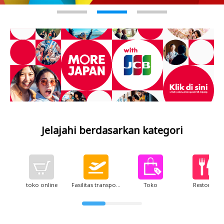
3
Jelajahi berdasarkan kategori
toko online
Fasilitas transportasi
Toko
Restoran