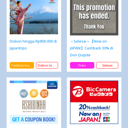
Diskon hingga Rp800.000 di
＜Selesai＞【Now on
Japantrips
JAPAN!】Cashback 30% di
Don Quijote
Fasilitas transportasi
Diskon hingga Rp800.000
Toko
Selesai