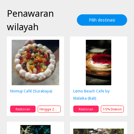
Penawaran
Pilih destinasi
wilayah
Nomuji Café (Surabaya)
Lemo Beach Cafe by
Malaika (Bali)
Restoran
Hingga 20% Diskon
Restoran
15% Diskon