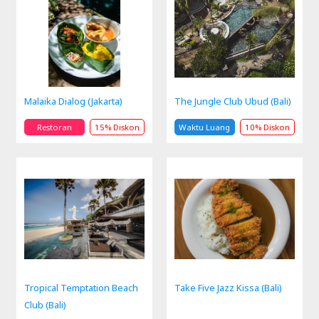
Malaika Dialog (Jakarta)
The Jungle Club Ubud (Bali)
Restoran
15% Diskon
Waktu Luang
10% Diskon
Tropical Temptation Beach
Take Five Jazz Kissa (Bali)
Club (Bali)