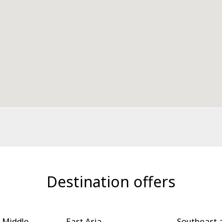
Destination offers
 Middle
East Asia
Southeast 