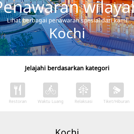
Penawaran wilaya
Lihat berbagai penawaran spesial dari kami
Kochi
Jelajahi berdasarkan kategori
Restoran
Waktu Luang
Relaksasi
Tiket/Hiburan
Kochi