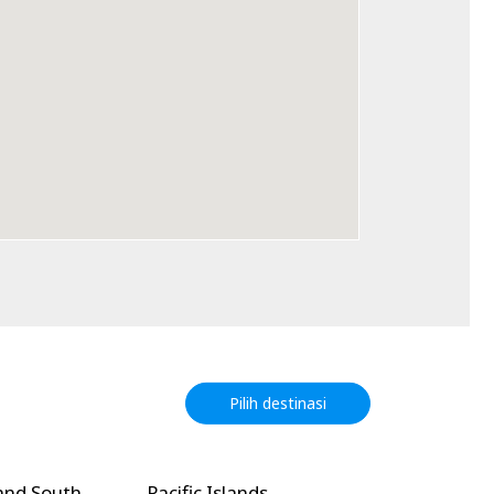
Pilih destinasi
and South
Pacific Islands
North Amer