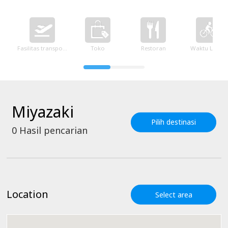
Fasilitas transportasi
Toko
Restoran
Waktu Luang
Miyazaki
Pilih destinasi
0
Hasil pencarian
Location
Select area