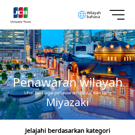
Wilayah
bahasa
Penawaran wilayah
Lihat berbagai penawaran spesial dari kami
Miyazaki
Jelajahi berdasarkan kategori