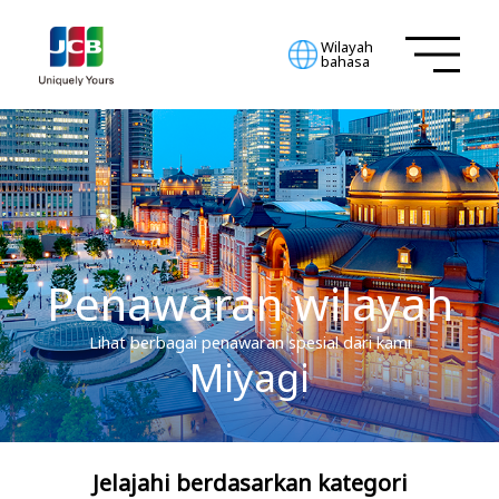
Wilayah
bahasa
Penawaran wilayah
Lihat berbagai penawaran spesial dari kami
Miyagi
Jelajahi berdasarkan kategori