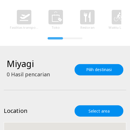
Fasilitas transportasi
Toko
Restoran
Waktu Luang
Miyagi
Pilih destinasi
0
Hasil pencarian
Location
Select area