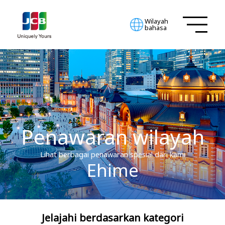
Wilayah
bahasa
Penawaran wilayah
Lihat berbagai penawaran spesial dari kami
Ehime
Jelajahi berdasarkan kategori