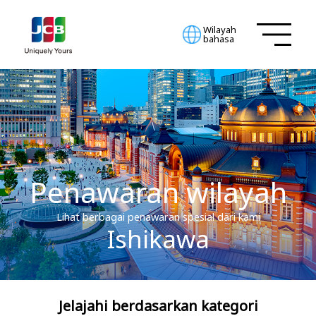
Wilayah
bahasa
Penawaran wilayah
Lihat berbagai penawaran spesial dari kami
Ishikawa
Jelajahi berdasarkan kategori