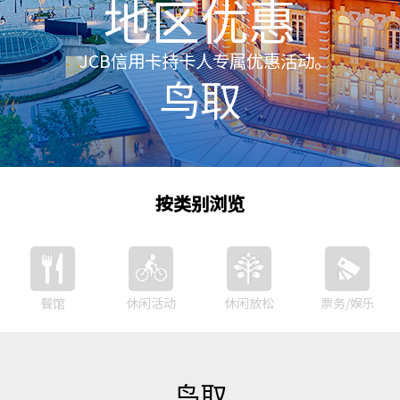
地区优惠
JCB信用卡持卡人专属优惠活动。
鸟取
按类别浏览
餐馆
休闲活动
休闲放松
票务/娱乐
鸟取