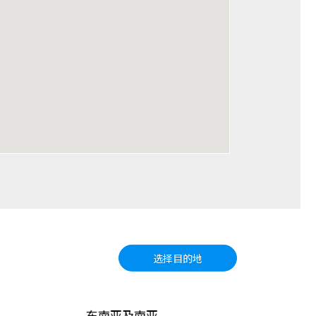
选择目的地
亚
太平洋岛屿
北美