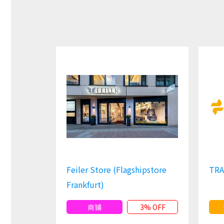
Feiler Store (Flagshipstore
TR
Frankfurt)
商铺
3% OFF