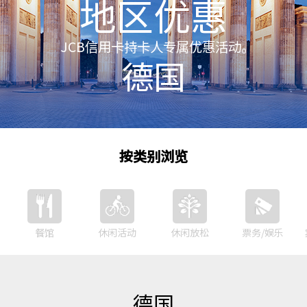
地区优惠
JCB信用卡持卡人专属优惠活动。
德国
按类别浏览
餐馆
休闲活动
休闲放松
票务/娱乐
德国