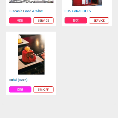
Tuscania Food & Wine
LOS CARACOLES
餐馆
SERVICE
餐馆
SERVICE
Bubó (Born)
商铺
5% OFF