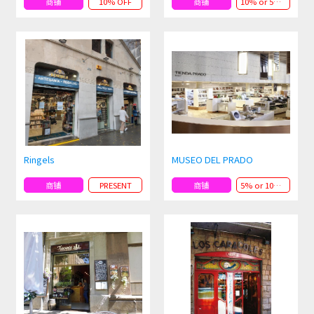
商铺
10% OFF
商铺
10% or 5% OFF
Ringels
MUSEO DEL PRADO
商铺
PRESENT
商铺
5% or 10% OFF