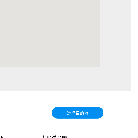
选择目的地
亚
太平洋岛屿
北美