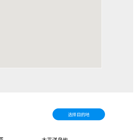
选择目的地
亚
太平洋岛屿
北美