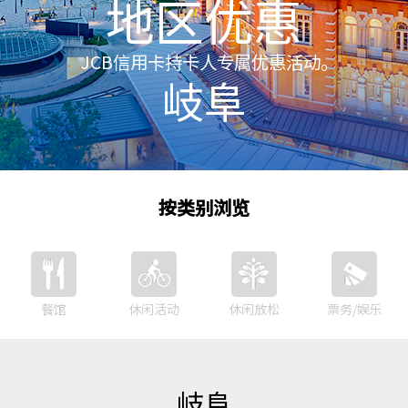
地区优惠
JCB信用卡持卡人专属优惠活动。
岐阜
按类别浏览
餐馆
休闲活动
休闲放松
票务/娱乐
岐阜