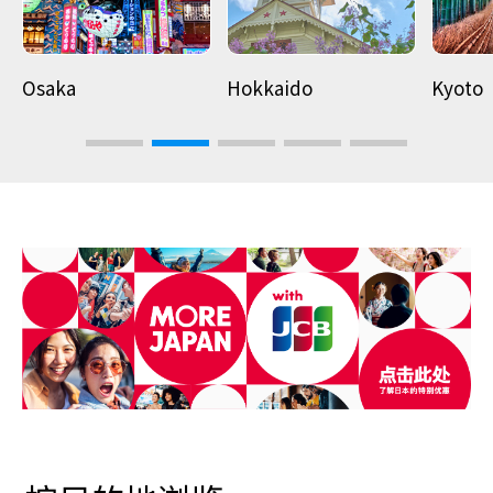
Osaka
Hokkaido
Kyoto
3
4
5