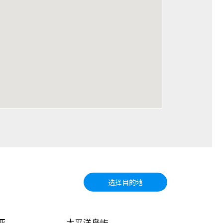
选择目的地
亚
太平洋岛屿
北美