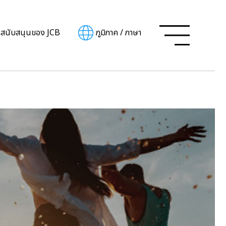
รสนับสนุนของ JCB
ภูมิภาค
/
ภาษา