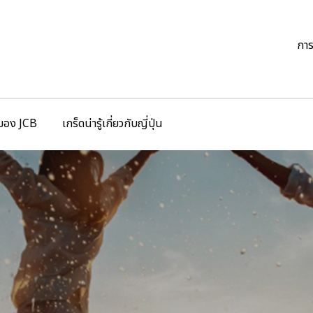
กา
ของ JCB
เกร็ดน่ารู้เกี่ยวกับญี่ปุ่น