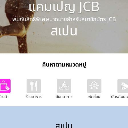
แคมเปญ JCB
พบกับสิทธิพิเศษมากมายสำหรับสมาชิกบัตร JCB
สเปน
ค้นหาตามหมวดหมู่
้านค้า
ร้านอาหาร
สันทนาการ
พักผ่อน
บัตร/เอนเต
สเปน