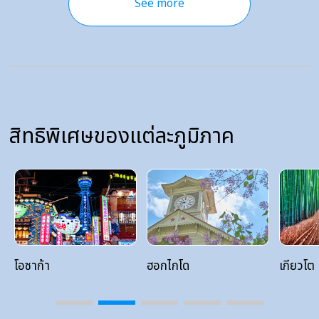
See more
สิทธิพิเศษของแต่ละภูมิภาค
โอซาก้า
ฮอกไกโด
เกียวโต
3
4
5