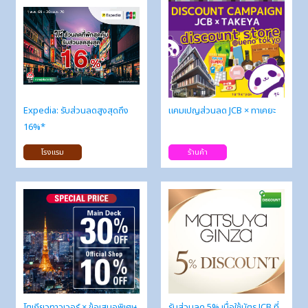
Expedia: รับส่วนลดสูงสุดถึง
แคมเปญส่วนลด JCB × ทาเคยะ
16%*
โรงแรม
ร้านค้า
โตเกียวทาวเวอร์ × ข้อเสนอพิเศษ
รับส่วนลด 5% เมื่อใช้บัตร JCB ที่