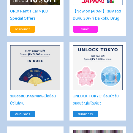
ORIX Rent a Car × JCB
【Now on JAPAN!】 รับเครดิต
Special Offers
เงินคืน 30% ที่ Daikoku Drug
การเดินทาง
ร้านค้า
รับของสมนาคุณพิเศษเมื่อช้อป
UNLOCK TOKYO: ช้อปปิ้งรับ
ปิ้งในโกเบ!
ของขวัญในโตเกียว
สันทนาการ
สันทนาการ