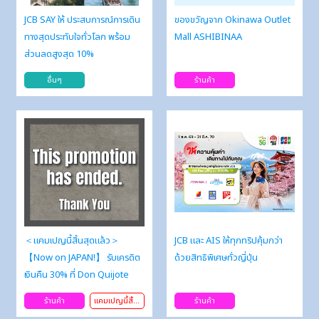
JCB SAY ให้ ประสบการณ์การเดิน
ของขวัญจาก Okinawa Outlet
ทางสุดประทับใจทั่วโลก พร้อม
Mall ASHIBINAA
ส่วนลดสูงสุด 10%
อื่นๆ
ร้านค้า
＜แคมเปญนี้สิ้นสุดแล้ว＞
JCB และ AIS ให้ทุกทริปคุ้มกว่า
【Now on JAPAN!】 รับเครดิต
ด้วยสิทธิพิเศษทั่วญี่ปุ่น
เงินคืน 30% ที่ Don Quijote
ร้านค้า
แคมเปญนี้สิ้นสุดแล้ว
ร้านค้า