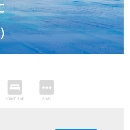
c
)
khách sạn
Khác