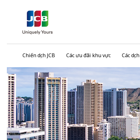
Chiến dịch JCB
Các ưu đãi khu vực
Các dịc