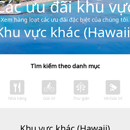
Các ưu đãi khu vự
Xem hàng loạt các ưu đãi đặc biệt của chúng tôi.
Khu vực khác (Hawaii
Tìm kiếm theo danh mục
Nhà hàng
Giải trí
Thư giãn
Vé/Giải trí
Khu vực khác (Hawaii)