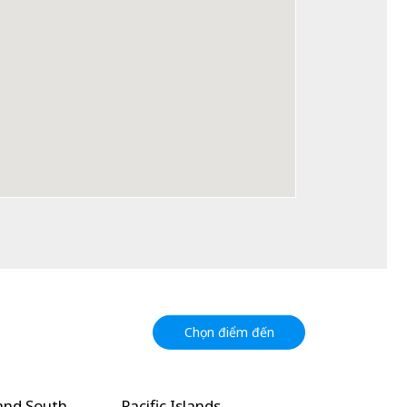
Chọn điểm đến
and South
Pacific Islands
North Amer