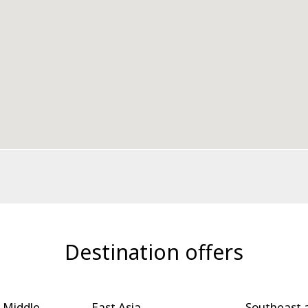
Destination offers
 Middle
East Asia
Southeast 