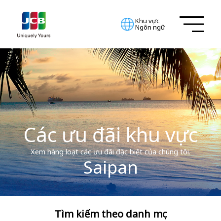
Khu vực
Ngôn ngữ
Các ưu đãi khu vực
Xem hàng loạt các ưu đãi đặc biệt của chúng tôi.
Saipan
Tìm kiếm theo danh mục