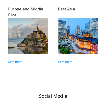
ope and Middle
East Asia
Southe
t
Asia
 thêm
Xem thêm
Xem thê
Social Media