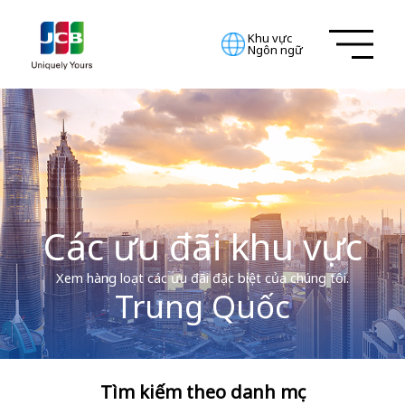
Khu vực
Ngôn ngữ
Các ưu đãi khu vực
Xem hàng loạt các ưu đãi đặc biệt của chúng tôi.
Trung Quốc
Tìm kiếm theo danh mục