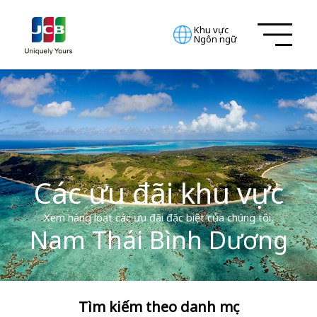
Khu vực
Ngôn ngữ
Các ưu đãi khu vực
Xem hàng loạt các ưu đãi đặc biệt của chúng tôi.
Nam Thái Bình Dương
Tìm kiếm theo danh mục