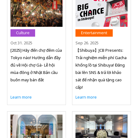
Culture
Entertainment
Oct 31. 2025
Sep 26. 2025
[2025] Hãy đến chợ đêm của
【Shibuya】JCB Presents:
Tokyo nào! Hướng dẫn đầy
Trải nghiệm miễn phí Gacha
đủ về Hội chợ Gà- Lễ hội
khổng lồ tại Shibuya! Đăng
mùa đông ở Nhật Bản cầu
bài lên SNS & trả lời khảo
buôn may bán đắt
sát để nhận quà tặng cao
cấp!
Learn more
Learn more