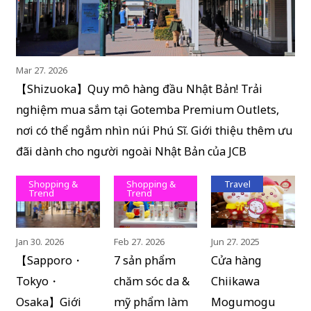
Mar 27. 2026
【Shizuoka】Quy mô hàng đầu Nhật Bản! Trải
nghiệm mua sắm tại Gotemba Premium Outlets,
nơi có thể ngắm nhìn núi Phú Sĩ. Giới thiệu thêm ưu
đãi dành cho người ngoài Nhật Bản của JCB
Shopping &
Shopping &
Travel
Trend
Trend
Jan 30. 2026
Feb 27. 2026
Jun 27. 2025
【Sapporo・
7 sản phẩm
Cửa hàng
Tokyo・
chăm sóc da &
Chiikawa
Osaka】Giới
mỹ phẩm làm
Mogumogu