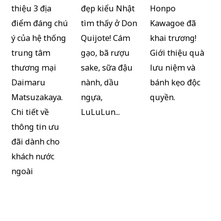
thiệu 3 địa
đẹp kiểu Nhật
Honpo
điểm đáng chú
tìm thấy ở Don
Kawagoe đã
ý của hệ thống
Quijote! Cám
khai trương!
trung tâm
gạo, bã rượu
Giới thiệu quà
thương mại
sake, sữa đậu
lưu niệm và
Daimaru
nành, dầu
bánh kẹo độc
Matsuzakaya.
ngựa,
quyền.
Chi tiết về
LuLuLun...
thông tin ưu
đãi dành cho
khách nước
ngoài