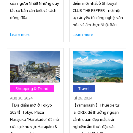
của người Nhật! Những quy
điểm mới nhất ở Shibuya!
tắc cơ bản cần biết và cách
CLUB THE PEPPER - nơi hội
dùng đũa
tụ các yếu tố công nghệ, văn
hóa và ẩm thực Nhật Bản
Learn more
Learn more
Shopping & Trend
Travel
Aug 30. 2024
Jul 26. 2024
【Địa điểm mới ở Tokyo
【Yamanashi】Thuê xe tự
2024】Tokyu Plaza
lái ORIX để thưởng ngoạn
Harajuku "Harakado" đã mở
cảnh quan đẹp mắt, trải
cửa tại khu vực Harajuku &
nghiệm ẩm thực đặc sắc