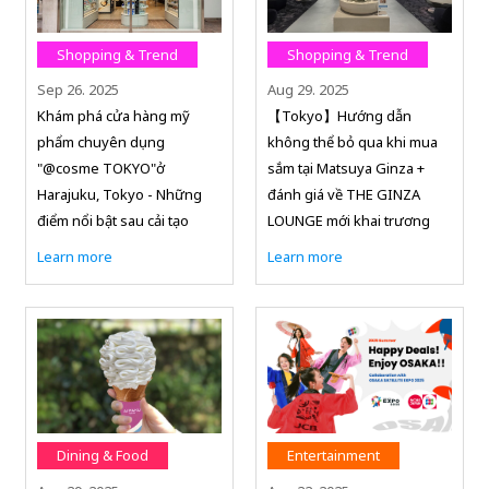
Shopping & Trend
Shopping & Trend
Sep 26. 2025
Aug 29. 2025
Khám phá cửa hàng mỹ
【Tokyo】Hướng dẫn
phẩm chuyên dụng
không thể bỏ qua khi mua
"@cosme TOKYO"ở
sắm tại Matsuya Ginza +
Harajuku, Tokyo - Những
đánh giá về THE GINZA
điểm nổi bật sau cải tạo
LOUNGE mới khai trương
Learn more
Learn more
Dining & Food
Entertainment