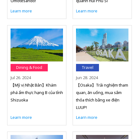
Omotesando!
quanh núi Phú Sĩ
Learn more
Learn more
Dining & Food
Travel
Jul 26. 2024
Jun 28. 2024
【Mỹ vị Nhật Bản】Khám
【Osaka】Trải nghiệm tham
phá ẩm thực hạng B của tỉnh
quan, ăn uống, mua sắm
Shizuoka
thỏa thích bằng xe điện
LUUP!
Learn more
Learn more