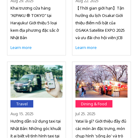
Aug 29. 2025
Aug 22. 2025
Khai trương cửa hàng
【Thời gian giới hạn】Tận
"AIPAKU ® TOKYO" tại
hưởng du lịch Osaka! Giới
Harajuku! Giới thiệu 5 loại
thiệu điểm nổi bật của
kem địa phương đặc sắc ở
OSAKA Satellite EXPO 2025
Nhật Bản
và ưu đãi cho hội viên JCB
Learn more
Learn more
Travel
Dining & Food
Aug 15. 2025
Jul 25. 2025
Hướng dẫn sử dụng taxi tại
Yatai là gì? Giới thiệu đầy đủ
Nhật Bản: Những góc khuất
các món ăn đặc trưng, món
ít ai biết về tình hình taxi tại
chụp hình 'sống ảo' và trò