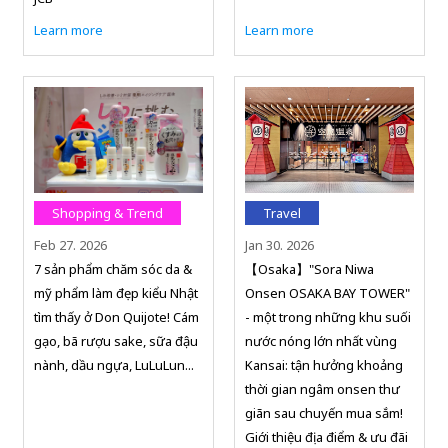
Learn more
Learn more
Shopping & Trend
Travel
Feb 27. 2026
Jan 30. 2026
7 sản phẩm chăm sóc da &
【Osaka】"Sora Niwa
mỹ phẩm làm đẹp kiểu Nhật
Onsen OSAKA BAY TOWER"
tìm thấy ở Don Quijote! Cám
- một trong những khu suối
gạo, bã rượu sake, sữa đậu
nước nóng lớn nhất vùng
nành, dầu ngựa, LuLuLun...
Kansai: tận hưởng khoảng
thời gian ngâm onsen thư
giãn sau chuyến mua sắm!
Giới thiệu địa điểm & ưu đãi