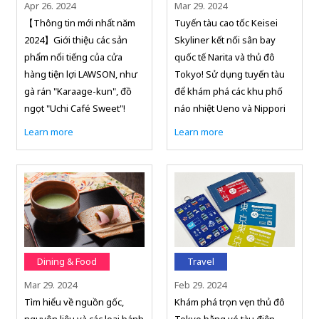
Apr 26. 2024
Mar 29. 2024
【Thông tin mới nhất năm
Tuyến tàu cao tốc Keisei
2024】Giới thiệu các sản
Skyliner kết nối sân bay
phẩm nổi tiếng của cửa
quốc tế Narita và thủ đô
hàng tiện lợi LAWSON, như
Tokyo! Sử dụng tuyến tàu
gà rán "Karaage-kun", đồ
để khám phá các khu phố
ngọt "Uchi Café Sweet"!
náo nhiệt Ueno và Nippori
Learn more
Learn more
Dining & Food
Travel
Mar 29. 2024
Feb 29. 2024
Tìm hiểu về nguồn gốc,
Khám phá trọn vẹn thủ đô
nguyên liệu và các loại bánh
Tokyo bằng vé tàu điện