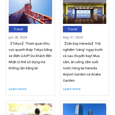
Travel
Travel
Jun 28. 2024
May 31. 2024
【Tokyo】Tham quan khu
【Sân bay Haneda】Trải
vực quanh tháp Tokyo bằng
nghiệm "vàng" ngay trước
xe điện LUUP! Du khách đến
và sau chuyến bay! Mua
Nhật có thể sử dụng mà
sắm, ăn uống, tắm suối
không cần bằng lái
nước nóng tại Haneda
Airport Garden và Ariake
Garden
Learn more
Learn more