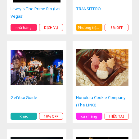
Lawry's The Prime Rib (Las
TRANSFEERO
Vegas)
nhà hàng
DỊCH VỤ
Phương tiện giao thông
8% OFF
GetYourGuide
Honolulu Cookie Company
(The LINQ)
Khác
10% OFF
cửa hàng
HIỆN TẠI