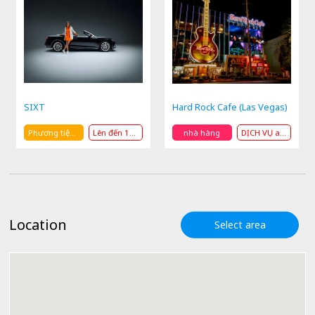
SIXT
Hard Rock Cafe (Las Vegas)
Phương tiện giao thông
Lên đến 15% OFF
nhà hàng
DỊCH VỤ andHIỆN TẠI
Location
Select area