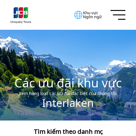
Khu vực
Ngôn ngữ
Các ưu đãi khu vực
Xem hàng loạt các ưu đãi đặc biệt của chúng tôi.
Interlaken
Tìm kiếm theo danh mục