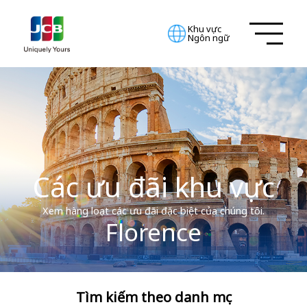
Khu vực
Ngôn ngữ
Các ưu đãi khu vực
Xem hàng loạt các ưu đãi đặc biệt của chúng tôi.
Florence
Tìm kiếm theo danh mục