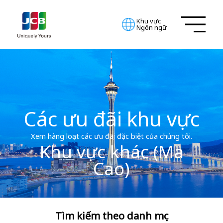
Khu vực
Ngôn ngữ
Các ưu đãi khu vực
Xem hàng loạt các ưu đãi đặc biệt của chúng tôi.
Khu vực khác (Ma
Cao)
Tìm kiếm theo danh mục