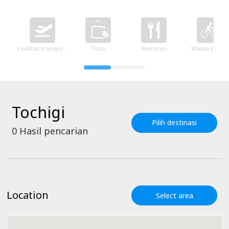
Fasilitas transportasi
Toko
Restoran
Waktu Luang
Tochigi
Pilih destinasi
0
Hasil pencarian
Location
Select area