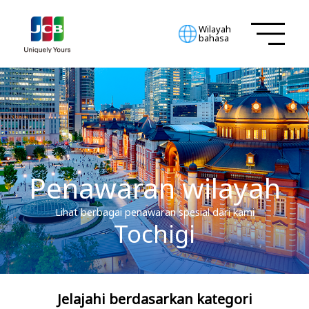
Wilayah
bahasa
Penawaran wilayah
Lihat berbagai penawaran spesial dari kami
Tochigi
Jelajahi berdasarkan kategori