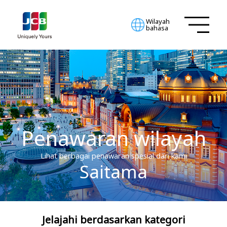
Wilayah
bahasa
Penawaran wilayah
Lihat berbagai penawaran spesial dari kami
Saitama
Jelajahi berdasarkan kategori