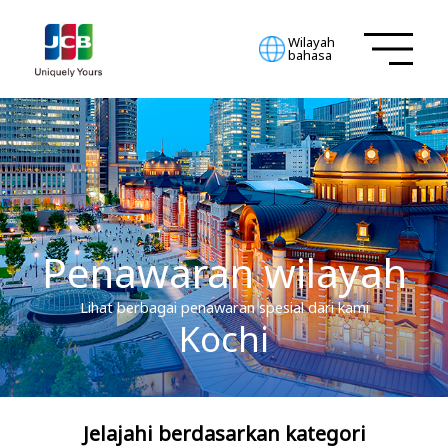
Wilayah
bahasa
Penawaran wilayah
Lihat berbagai penawaran spesial dari kami
Kochi
Jelajahi berdasarkan kategori