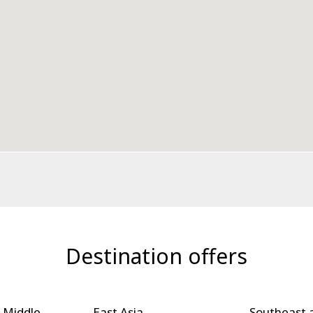
Destination offers
 Middle
East Asia
Southeast 