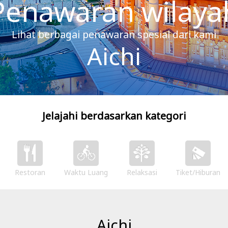
Penawaran wilaya
Lihat berbagai penawaran spesial dari kami
Aichi
Jelajahi berdasarkan kategori
Restoran
Waktu Luang
Relaksasi
Tiket/Hiburan
Aichi