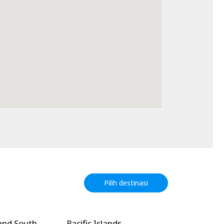
Pilih destinasi
and South
Pacific Islands
North Amer