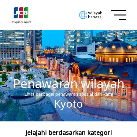
Wilayah
bahasa
Penawaran wilayah
Lihat berbagai penawaran spesial dari kami
Kyoto
Jelajahi berdasarkan kategori