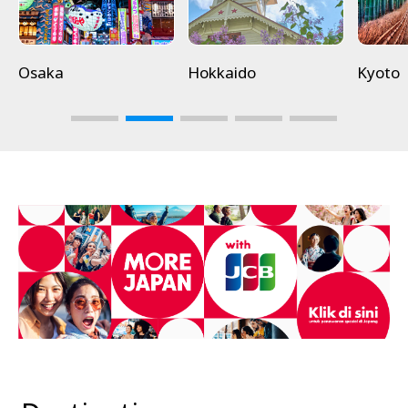
Osaka
Hokkaido
Kyoto
3
4
5