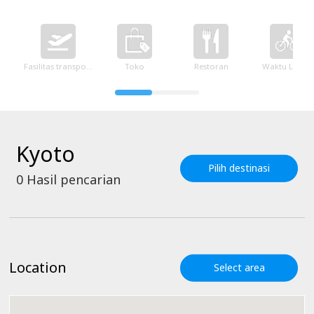
Fasilitas transportasi
Toko
Restoran
Waktu Luang
Kyoto
Pilih destinasi
0
Hasil pencarian
Location
Select area