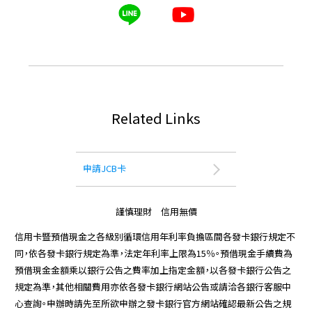
Related Links
申請JCB卡
謹慎理財 信用無價
信用卡暨預借現金之各級別循環信用年利率負擔區間各發卡銀行規定不
同，依各發卡銀行規定為準，法定年利率上限為15％。預借現金手續費為
預借現金金額乘以銀行公告之費率加上指定金額，以各發卡銀行公告之
規定為準，其他相關費用亦依各發卡銀行網站公告或請洽各銀行客服中
心查詢。申辦時請先至所欲申辦之發卡銀行官方網站確認最新公告之規