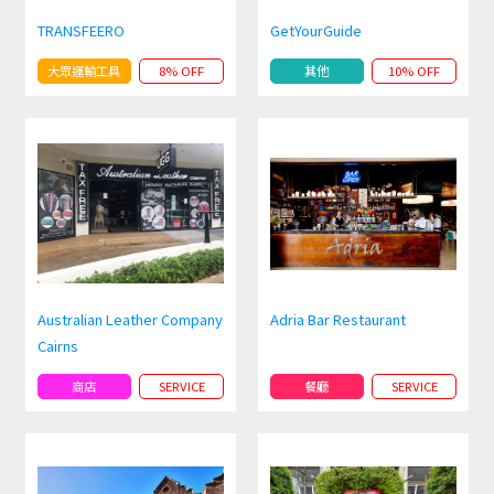
TRANSFEERO
GetYourGuide
大眾運輸工具
8% OFF
其他
10% OFF
Australian Leather Company
Adria Bar Restaurant
Cairns
商店
SERVICE
餐廳
SERVICE