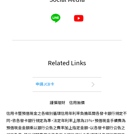
Related Links
申請JCB卡
謹慎理財 信用無價
信用卡暨預借現金之各級別循環信用年利率負擔區間各發卡銀行規定不
同，依各發卡銀行規定為準，法定年利率上限為15％。預借現金手續費為
預借現金金額乘以銀行公告之費率加上指定金額，以各發卡銀行公告之