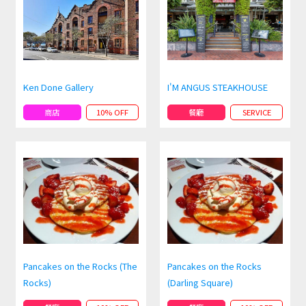
Ken Done Gallery
I'M ANGUS STEAKHOUSE
商店
10% OFF
餐廳
SERVICE
Pancakes on the Rocks (The
Pancakes on the Rocks
Rocks)
(Darling Square)