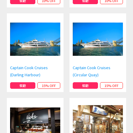
餐廳
10% OFF
餐廳
10% OFF
Captain Cook Cruises
Captain Cook Cruises
(Darling Harbour)
(Circular Quay)
餐廳
15% OFF
餐廳
15% OFF