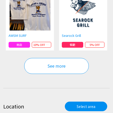
AWSM SURF
Searock Grill
商店
10% OFF orPRESENT
餐廳
5% OFF
See more
Location
Select area