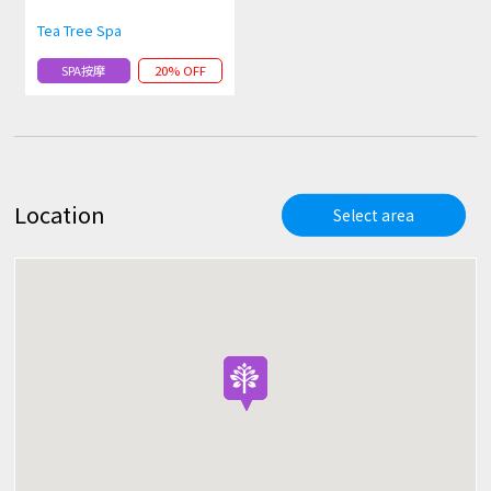
Tea Tree Spa
SPA按摩
20% OFF
Location
Select area