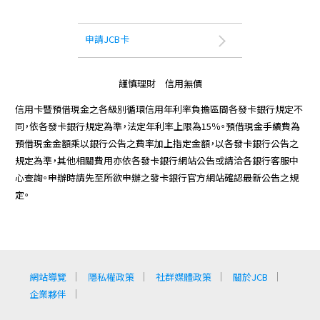
申請JCB卡
謹慎理財 信用無價
信用卡暨預借現金之各級別循環信用年利率負擔區間各發卡銀行規定不
同，依各發卡銀行規定為準，法定年利率上限為15％。預借現金手續費為
預借現金金額乘以銀行公告之費率加上指定金額，以各發卡銀行公告之
規定為準，其他相關費用亦依各發卡銀行網站公告或請洽各銀行客服中
心查詢。申辦時請先至所欲申辦之發卡銀行官方網站確認最新公告之規
定。
網站導覽
隱私權政策
社群媒體政策
關於JCB
企業夥伴