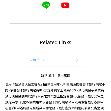
Related Links
申請JCB卡
謹慎理財 信用無價
信用卡暨預借現金之各級別循環信用年利率負擔區間各發卡銀行規定不
同，依各發卡銀行規定為準，法定年利率上限為15％。預借現金手續費為
預借現金金額乘以銀行公告之費率加上指定金額，以各發卡銀行公告之
規定為準，其他相關費用亦依各發卡銀行網站公告或請洽各銀行客服中
心查詢。申辦時請先至所欲申辦之發卡銀行官方網站確認最新公告之規