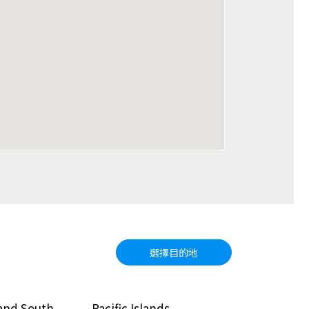
選擇目的地
and South
Pacific Islands
North Amer