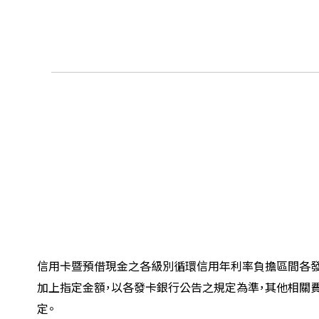
信用卡暨預借現金之各級別循環信用年利率負擔區間各發
加上指定金額，以各發卡銀行公告之規定為準，其他相關
定。