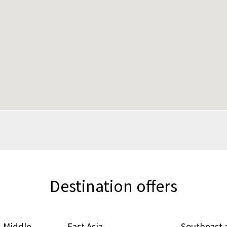
Destination offers
 Middle
East Asia
Southeast 