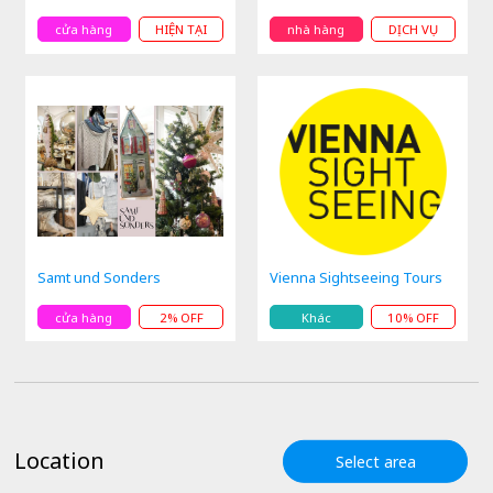
cửa hàng
HIỆN TẠI
nhà hàng
DỊCH VỤ
Samt und Sonders
Vienna Sightseeing Tours
cửa hàng
2% OFF
Khác
10% OFF
Location
Select area