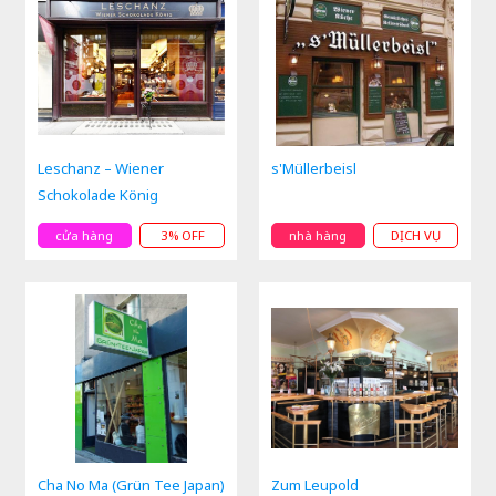
Leschanz – Wiener
s'Müllerbeisl
Schokolade König
cửa hàng
3% OFF
nhà hàng
DỊCH VỤ
Cha No Ma (Grün Tee Japan)
Zum Leupold