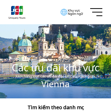
Khu vực
Ngôn ngữ
Các ưu đãi khu vực
Xem hàng loạt các ưu đãi đặc biệt của chúng tôi.
Vienna
Tìm kiếm theo danh mục