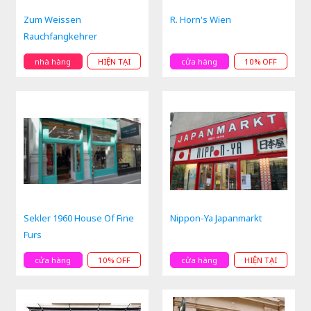
Zum Weissen
R. Horn's Wien
Rauchfangkehrer
nhà hàng
HIỆN TẠI
cửa hàng
10% OFF
Sekler 1960 House Of Fine
Nippon-Ya Japanmarkt
Furs
cửa hàng
10% OFF
cửa hàng
HIỆN TẠI