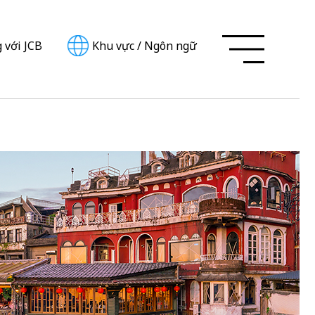
 với JCB
Khu vực
/
Ngôn ngữ