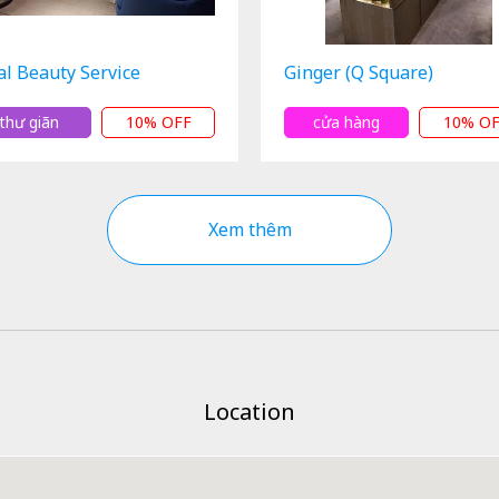
al Beauty Service
Ginger (Q Square)
thư giãn
10% OFF
cửa hàng
10% O
Xem thêm
Location