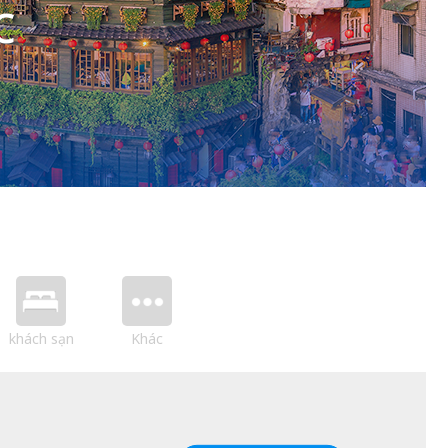
c
khách sạn
Khác