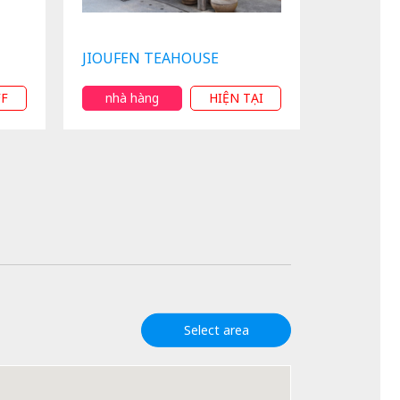
JIOUFEN TEAHOUSE
FF
nhà hàng
HIỆN TẠI
Select area