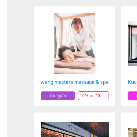
wang masters massage & spa
Kuo
thư giãn
10% or 20% or NT$100 OFF