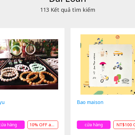
113
Kết quả tìm kiếm
yu
Bao maison
cửa hàng
10% OFF andHIỆN TẠI
cửa hàng
NT$100 