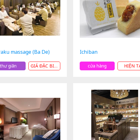
raku massage (Ba De)
Ichiban
thư giãn
GIÁ ĐẶC BIỆT
cửa hàng
HIỆN T