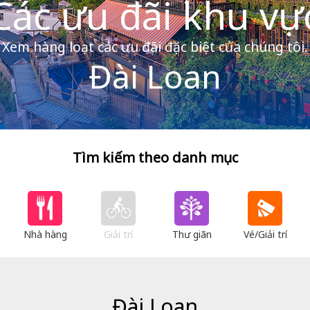
Các ưu đãi khu vự
Xem hàng loạt các ưu đãi đặc biệt của chúng tôi.
Đài Loan
Tìm kiếm theo danh mục
Nhà hàng
Giải trí
Thư giãn
Vé/Giải trí
Đài Loan