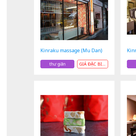
Kinraku massage (Mu Dan)
Kin
thư giãn
GIÁ ĐẶC BIỆT