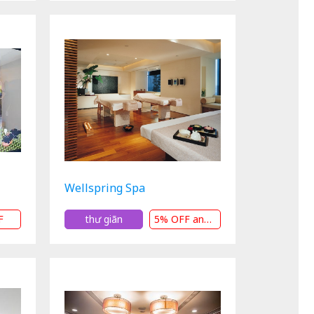
Wellspring Spa
F
thư giãn
5% OFF andHIỆN TẠI