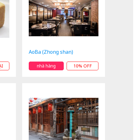
AoBa (Zhong shan)
ẠI
nhà hàng
10% OFF