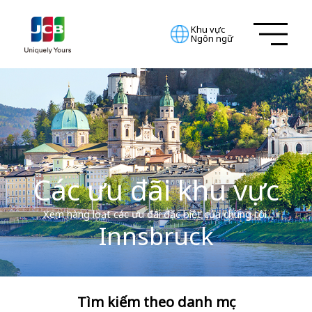
Khu vực
Ngôn ngữ
Các ưu đãi khu vực
Xem hàng loạt các ưu đãi đặc biệt của chúng tôi.
Innsbruck
Tìm kiếm theo danh mục