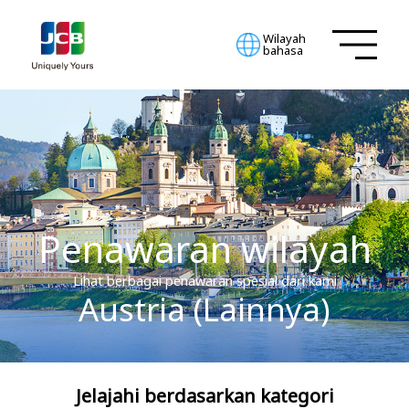
Wilayah
bahasa
Penawaran wilayah
Lihat berbagai penawaran spesial dari kami
Austria (Lainnya)
Jelajahi berdasarkan kategori