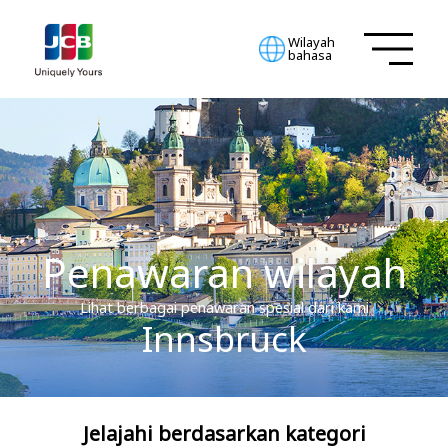
Wilayah
bahasa
Penawaran wilayah
Lihat berbagai penawaran spesial dari kami
Innsbruck
Jelajahi berdasarkan kategori