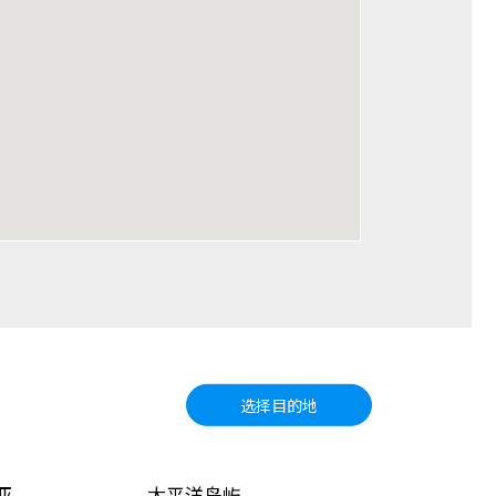
选择目的地
亚
太平洋岛屿
北美