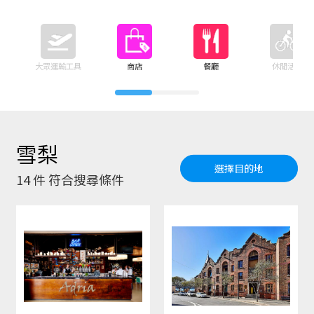
大眾運輸工具
商店
餐廳
休閒活動
雪梨
選擇目的地
14
件 符合搜尋條件