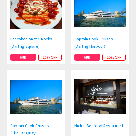
Pancakes on the Rocks
Captain Cook Cruises
(Darling Square)
(Darling Harbour)
餐廳
10% OFF
餐廳
15% OFF
Captain Cook Cruises
Nick's Seafood Restaurant
(Circular Quay)