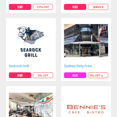
餐廳
15% OFF
餐廳
SERVICE
Searock Grill
Sydney Duty Free
餐廳
5% OFF
商店
5% OFF andPRESENT