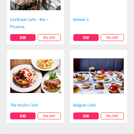
Eastbank Cafe • Bar •
Bennie's
Pizzeria
餐廳
5% OFF
餐廳
5% OFF
The Rocks Cafe
Belgian Cafe
餐廳
5% OFF
餐廳
5% OFF