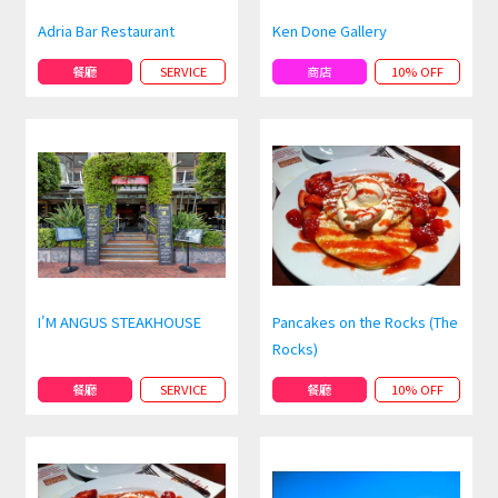
Adria Bar Restaurant
Ken Done Gallery
餐廳
SERVICE
商店
10% OFF
I'M ANGUS STEAKHOUSE
Pancakes on the Rocks (The
Rocks)
餐廳
SERVICE
餐廳
10% OFF