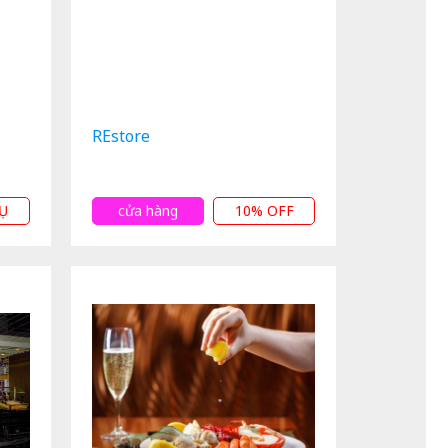
REstore
Ụ
cửa hàng
10% OFF