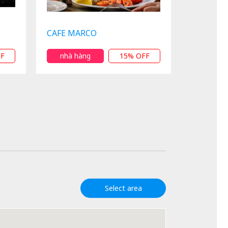
CAFE MARCO
FF
nhà hàng
15% OFF
Select area