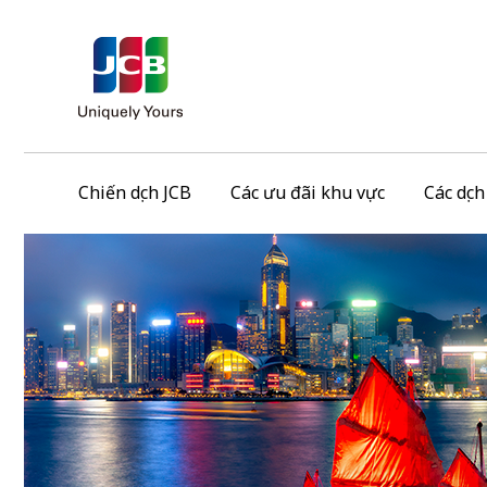
Chiến dịch JCB
Các ưu đãi khu vực
Các dịc