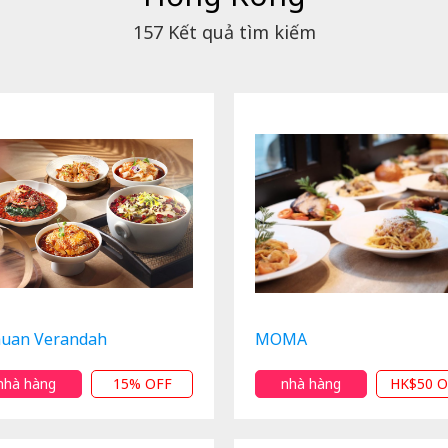
157
Kết quả tìm kiếm
huan Verandah
MOMA
nhà hàng
15% OFF
nhà hàng
HK$50 O