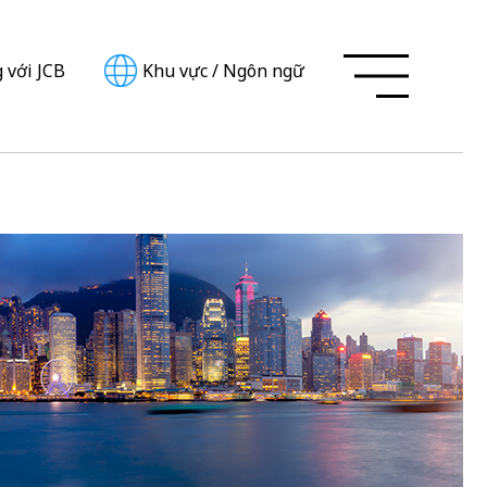
 với JCB
Khu vực
/
Ngôn ngữ