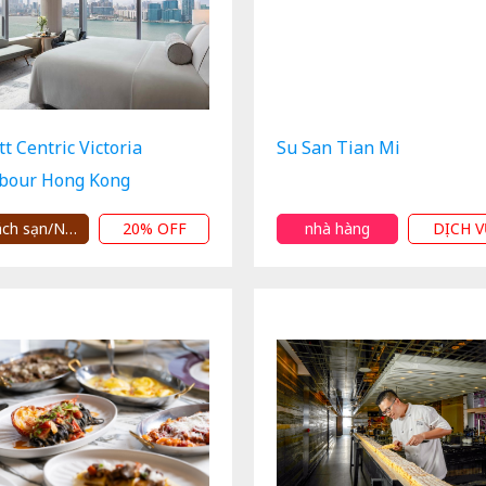
t Centric Victoria
Su San Tian Mi
bour Hong Kong
Khách sạn/Nhà trọ
20% OFF
nhà hàng
DỊCH V