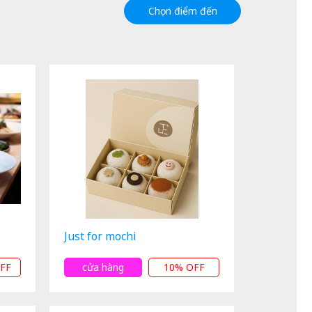
Chọn điểm đến
Just for mochi
FF
cửa hàng
10% OFF