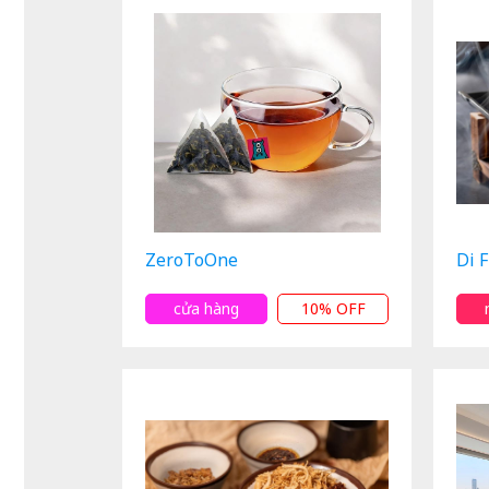
ZeroToOne
Di 
cửa hàng
10% OFF