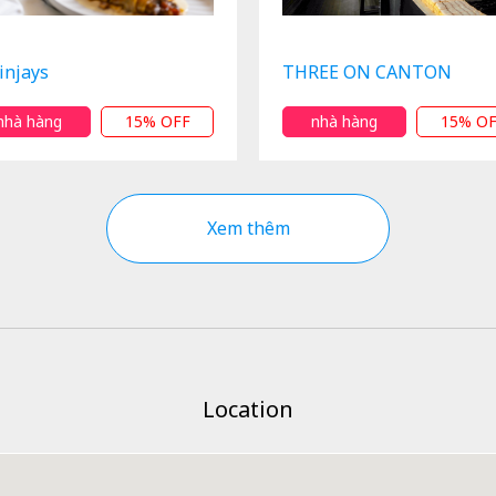
injays
THREE ON CANTON
nhà hàng
15% OFF
nhà hàng
15% O
Xem thêm
Location