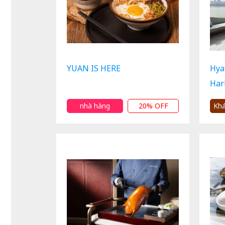
YUAN IS HERE
Hyat
Har
nhà hàng
20% OFF