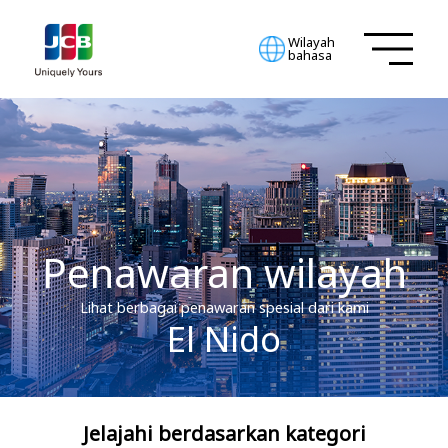
Wilayah
bahasa
Penawaran wilayah
Lihat berbagai penawaran spesial dari kami
El Nido
Jelajahi berdasarkan kategori