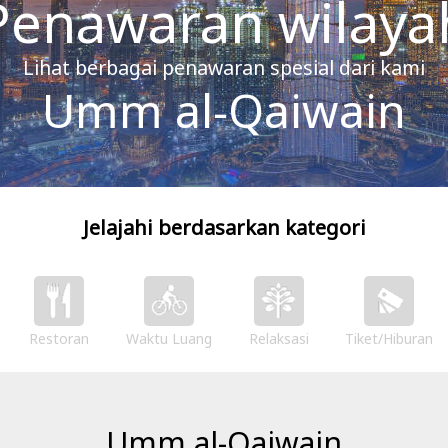
Penawaran wilaya
Lihat berbagai penawaran spesial dari kami
Umm al-Qaiwain
Jelajahi berdasarkan kategori
Restoran
Waktu Luang
Relaksasi
Tiket/Hiburan
Umm al-Qaiwain