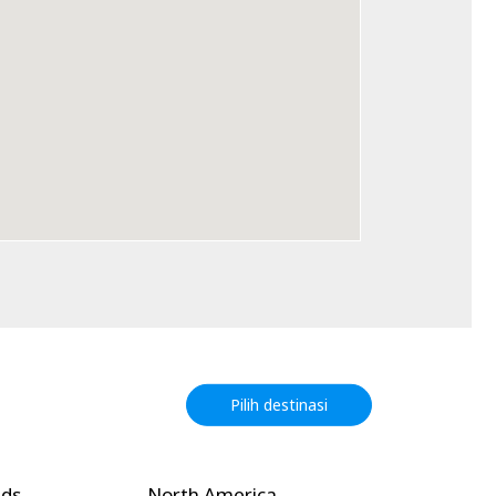
Pilih destinasi
h America
Oceania
Euro