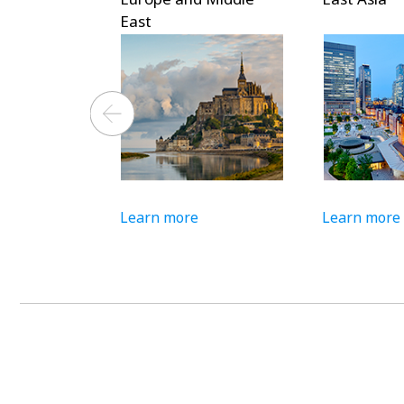
Asia
n more
Learn more
Lear