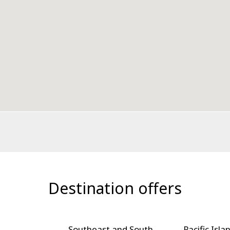
Destination offers
heast and South
Pacific Islands
Nort