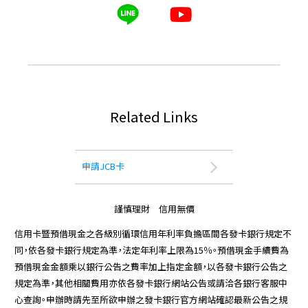
Related Links
申請JCB卡
謹慎理財 信用無價
信用卡暨預借現金之各級別循環信用年利率負擔區間各發卡銀行規定不
同，依各發卡銀行規定為準，法定年利率上限為15％。預借現金手續費為
預借現金金額乘以銀行公告之費率加上指定金額，以各發卡銀行公告之
規定為準，其他相關費用亦依各發卡銀行網站公告或請洽各銀行客服中
心查詢。申辦時請先至所欲申辦之發卡銀行官方網站確認最新公告之規