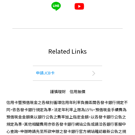
Related Links
申請JCB卡
謹慎理財 信用無價
信用卡暨預借現金之各級別循環信用年利率負擔區間各發卡銀行規定不
同，依各發卡銀行規定為準，法定年利率上限為15％。預借現金手續費為
預借現金金額乘以銀行公告之費率加上指定金額，以各發卡銀行公告之
規定為準，其他相關費用亦依各發卡銀行網站公告或請洽各銀行客服中
心查詢。申辦時請先至所欲申辦之發卡銀行官方網站確認最新公告之規