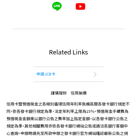
Related Links
申請JCB卡
謹慎理財 信用無價
信用卡暨預借現金之各級別循環信用年利率負擔區間各發卡銀行規定不
同，依各發卡銀行規定為準，法定年利率上限為15％。預借現金手續費為
預借現金金額乘以銀行公告之費率加上指定金額，以各發卡銀行公告之
規定為準，其他相關費用亦依各發卡銀行網站公告或請洽各銀行客服中
心查詢。申辦時請先至所欲申辦之發卡銀行官方網站確認最新公告之規